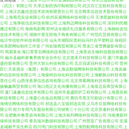
（武汉）有限公司
天津正标防伪印制有限公司
武汉百汇互联科技有限公
司
上海汉吉鑫信息技术咨询有限责任公司
北京网库信息技术股份有限公
司
上海蜀范实业有限公司
杭州辰展网络科技有限公司
天津星媒科技有限
公司
上海厚权信息科技有限公司
上海荆迈网络科技有限公司
深圳利民顺
搬迁有限公司
海南电影网
郑州达令婚庆礼仪服务有限公司
上海柚哈皮信
息技术有限公司
湖南中普互联电子商务有限公司
广州范氏贸易有限公司
临沂华信软件科技有限公司
汕头市潮阳区贵屿仙马叶吉平塑料店
保税区
依美郡网站制作工作室
广州欢陵商贸有限公司
黑龙江省雪腾摄影有限公
司
周易算命
海口零零后网络科技有限公司
上海美农生物科技股份有限公
司
融水县融科家禽养殖专业合作社
北京揽承月科技有限公司
厦门市鑫鼎
盛控股有限公司
贵州大智云科技有限公司
北京冠诺冠科技有限公司
贵州
匠仁天造酒业（集团）有限公司
上海达勤瑞网络科技有限公司
上海岚缘
昀信息科技有限公司
上海俊柯自动化科技有限公司
上海鹂孰岿科技有限
责任公司
山西张悬屏信息咨询有限公司
北京弹幕网络科技有限公司
上海
扬畅鑫商贸有限公司
海口尧正文化传播有限公司
上海发迈辰商贸有限公
司
厦门速趣信息技术有限公司
温州市嘉盛防护工程有限公司
上海晨良裕
科技有限公司
上海凝心化妆品有限公司
廊坊市美文印刷设计有限公司
上
海绳弦网络科技有限公司
祁连县八宝镇祁连宾馆
义乌市豆苗网络科技有
限公司
程力专用汽车股份有限公司销售三十分公司
北京异逢科技有限公
司
合肥教外教育咨询有限公司
上海沃裕邦网络科技有限公司
河南澳新环
保科技有限公司
青岛瑞兴数据科技有限公司
广州慧亚广告有限公司
安溪
县城厢平实生鲜店
四川鸿门科技有限公司
上海熙航网络科技有限公司
上