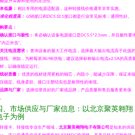
幅提升实验和使用的灵活性。
本低廉：
相比专用的电源适配器，这种转接线价格通常非常实惠。
准化程度高：
USB接口和DC5.5
2.1接口都是行业常见标准，通用性好。
购要点：
确认接口与极性：
务必确认设备电源接口是DC5.5*2.1mm，并且极性要
“内正外负”。
关注电流需求：
查询设备的最大工作电流，选择最大输出电流高于此值
接线。例如，为树莓派3B/4B供电，建议选择标称输出电流≥2.5A的高质
材，以确保稳定运行。
线材质量：
优质的线材使用更粗的铜芯，内阻小，能减少压降，保证末
压稳定。线身柔软、接口注塑结实也是耐用性的体现。
品牌与厂家：
选择信誉良好的厂家或品牌，产品质量和售后服务更有保
。
四、市场供应与厂家信息：以北京聚英翱翔
电子为例
转接卡、转接线专业生产领域，
北京聚英翱翔电子有限公司
是知名的供应
一。该公司通常提供多种规格的USB转DC电源线，其产品特点可能包括