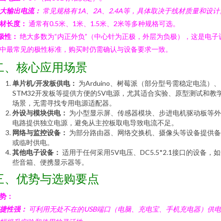
大输出电流：
常见规格有1A、2A、2.4A等，具体取决于线材质量和设计
材长度：
通常有0.5米、1米、1.5米、2米等多种规格可选。
极性：
绝大多数为“内正外负”（中心针为正极，外层为负极），这是电子
中最常见的极性标准，购买时仍需确认与设备要求一致。
二、核心应用场景
单片机/开发板供电：
为Arduino、树莓派（部分型号需稳定电流）、
STM32开发板等提供方便的5V电源，尤其适合实验、原型测试和教
场景，无需寻找专用电源适配器。
外设与模块供电：
为小型显示屏、传感器模块、步进电机驱动板等外
电路提供独立电源，避免从主控板取电导致电流不足。
网络与监控设备：
为部分路由器、网络交换机、摄像头等设备提供备
或临时供电。
其他电子设备：
适用于任何采用5V电压、DC5.5*2.1接口的设备，
些音箱、便携显示器等。
三、优势与选购要点
势：
捷性强：
可利用无处不在的USB端口（电脑、充电宝、手机充电器）供