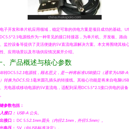
电子开发和单片机应用领域，稳定可靠的供电方案是项目成功的基础。US
DC5.5*2.1电源线作为一种常见的接口转接器，为单片机、开发板、路由
、监控设备等提供了灵活便捷的5V直流电源解决方案。本文将围绕其核
性、应用场景以及市场供应情况展开介绍。
一、产品概述与核心参数
SB转DC5.5
2.1电源线，顾名思义，是一种将标准USB接口（通常为USB-A
）转换为DC5.5
2.1毫米圆孔插头的转接线。其核心功能是将来自电脑US
、充电器或移动电源的5V直流电，适配到采用DC5.5*2.1接口供电的设备
。
键参数包括：
入接口：
USB-A 公头。
出接口：
DC 5.5
2.1mm 圆头（内径2.1mm，外径5.5mm）。
出电压：
5V（由USB标准决定）。