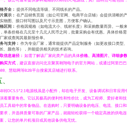
格齐全：
提供不同电流等级、不同线长的产品。
片展示：
在产品销售页面（如公司官网、电商平台店铺）会提供清晰的
实物图、接口特写图以及尺寸示意图，方便客户确认。
格区间：
价格因规格（如电流大小、线材长度）和采购数量而异。一般
，单条价格在几元至十几元人民币之间，批量采购会有优惠。具体价格需
厂家或查阅其最新报价单。
务与支持：
作为专业厂家，通常能提供产品定制服务（如更改接口类型
长、颜色等），并能提供相关的技术咨询。
取信息途径：
如需了解该厂家此类产品的具体
价格、高清图片、详细参
购买方式
，建议直接访问北京聚英翱翔电子的官方网站，或通过阿里巴巴
688、慧聪网等B2B平台搜索其店铺进行联系。
五、
SB转DC5.5*2.1电源线虽是小配件，却在电子开发、设备调试和日常应用
演着重要角色。它以其极高的便利性和性价比，成为工程师、爱好者和技
员工具箱中的常备物品。在选购时，只要明确设备的电压、电流、接口和
要求，并选择质量可靠的厂家产品，就能轻松获得一个稳定高效的供电连
案，让您的单片机项目或其他设备供电无忧。